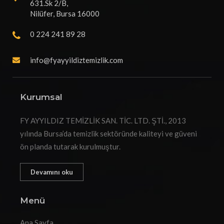
631.Sk 2/B,
Nilüfer, Bursa 16000
0 224 241 89 28
info@fyayyildiztemizlik.com
Kurumsal
FY AYYILDIZ TEMİZLİK SAN. TİC. LTD. ŞTİ., 2013
yılında Bursa’da temizlik sektöründe kaliteyi ve güveni
ön planda tutarak kurulmuştur.
Devamını oku
Menü
Ana Sayfa