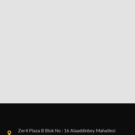
Zer4 Plaza B Blok No : 16 Alaaddinbey Mahallesi