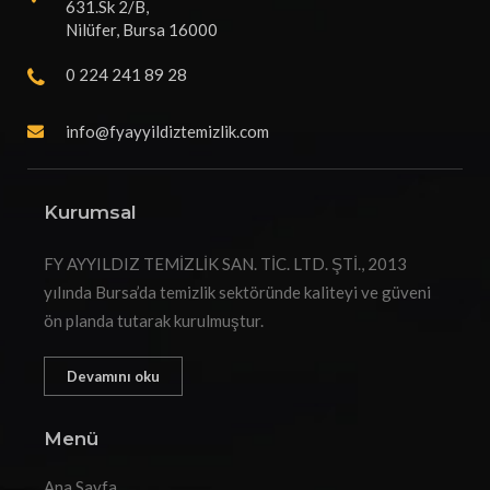
631.Sk 2/B,
Nilüfer, Bursa 16000
0 224 241 89 28
info@fyayyildiztemizlik.com
Kurumsal
FY AYYILDIZ TEMİZLİK SAN. TİC. LTD. ŞTİ., 2013
yılında Bursa’da temizlik sektöründe kaliteyi ve güveni
ön planda tutarak kurulmuştur.
Devamını oku
Menü
Ana Sayfa