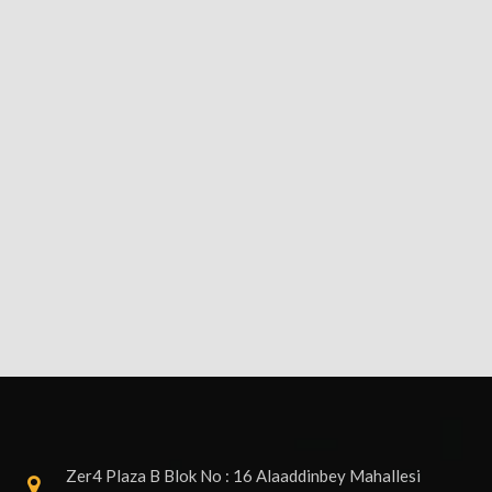
Zer4 Plaza B Blok No : 16 Alaaddinbey Mahallesi